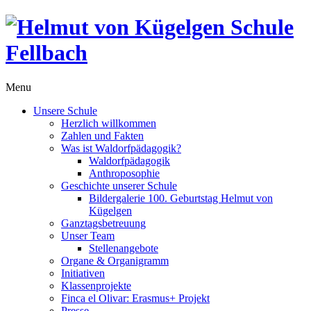
Menu
Unsere Schule
Herzlich willkommen
Zahlen und Fakten
Was ist Waldorfpädagogik?
Waldorfpädagogik
Anthroposophie
Geschichte unserer Schule
Bildergalerie 100. Geburtstag Helmut von
Kügelgen
Ganztagsbetreuung
Unser Team
Stellenangebote
Organe & Organigramm
Initiativen
Klassenprojekte
Finca el Olivar: Erasmus+ Projekt
Presse