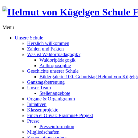
Menu
Unsere Schule
Herzlich willkommen
Zahlen und Fakten
Was ist Waldorfpädagogik?
Waldorfpädagogik
Anthroposophie
Geschichte unserer Schule
Bildergalerie 100. Geburtstag Helmut von Kügelg
Ganztagsbetreuung
Unser Team
Stellenangebote
Organe & Organigramm
Initiativen
Klassenprojekte
Finca el Olivar: Erasmus+ Projekt
Presse
Presseinformation
Mitgliedschaften
Kooperationspartner