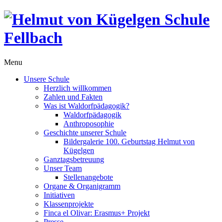
Menu
Unsere Schule
Herzlich willkommen
Zahlen und Fakten
Was ist Waldorfpädagogik?
Waldorfpädagogik
Anthroposophie
Geschichte unserer Schule
Bildergalerie 100. Geburtstag Helmut von
Kügelgen
Ganztagsbetreuung
Unser Team
Stellenangebote
Organe & Organigramm
Initiativen
Klassenprojekte
Finca el Olivar: Erasmus+ Projekt
Presse