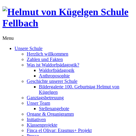
Menu
Unsere Schule
Herzlich willkommen
Zahlen und Fakten
Was ist Waldorfpädagogik?
Waldorfpädagogik
Anthroposophie
Geschichte unserer Schule
Bildergalerie 100. Geburtstag Helmut von
Kügelgen
Ganztagsbetreuung
Unser Team
Stellenangebote
Organe & Organigramm
Initiativen
Klassenprojekte
Finca el Olivar: Erasmus+ Projekt
Presse