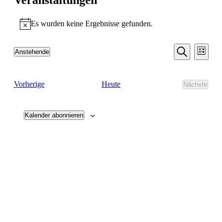
Es wurden keine Ergebnisse gefunden.
Hinweis
Veransta
Vera
Anstehende
Liste
Ansic
Datum
Suche
Suche
wählen.
Navi
und
Veranstaltungen
Heute
Vorherige
Nächste
Ansichten
Veransta
Navigati
Kalender abonnieren