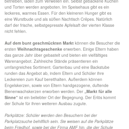
betrieben, laden zum Verweilen ein. Selbst gebackene Kuchen
und Torten werden angeboten. Im Speisehaus gibt es ein
leckeres, warmes Essen. Für den kleineren Hunger gibt es
eine Wurstbude und als süßen Nachtisch Crêpes. Natürlich
darf der frische, selbstgepresste Apfelsaft der vierten Klasse
nicht fehlen.
Auf dem bunt geschmückten Markt
können die Besucher die
ersten
Weihnachtsgeschenke
erwerben. Einige Eltern haben
das ganze Jahr über gebastelt und bieten ein vielfältiges
Warenangebot. Zahlreiche Stände präsentieren ein
umfangreiches Sortiment. Gartenbau und eine Backstube
runden das Angebot ab, indem Eltern und Schüler ihre
Leckereien zum Kauf bereithalten. Außerdem können
Engelskerzen, sowie von Eltern handgezogene, duftende
Bienenwachskerzen erworben werden. Der
„Markt für alle
Sinne“
ist ein beliebter Ort der Begegnung. Der Erlös kommt
der Schule für ihren weiteren Ausbau zugute.
Parkplätze: Schüler werden den Besuchern bei der
Parkplatzsuche behilflich sein. Sie weisen auf die Parkplätze
beim Friedhof, sowie bei der Firma AMF hin, die der Schule