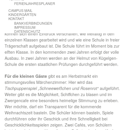
Im Infocafé
kann man mit Lehrern und Schülern der Oberstufe
FERIENJAHRESPLANER
ins Gespräch kommen. Hier wird gezeigt, wie Waldorfschule
CAMPUS MAIL
KINDERGÄRTEN
funktioniert. Lehrplan und selbst erarbeitete Hefte und
KONTAKT
Präsentationsstücke der Schüler aus den Unterrichten der
BANKVERBINDUNGEN
verschiedenen elf Klassenstufen sind zu sehen. Die Besucher
IMPRESSUM
DATENSCHUTZ
können sich einen Eindruck verschaffen, wie vielfältig in den
einzelnen Klassen gearbeitet wird und wie eine Schule in freier
Trägerschaft aufgebaut ist. Die Schule führt im Moment bis zur
elften Klasse. In den kommenden zwei Jahren erfolgt der volle
Ausbau. In zwei Jahren werden an der Helmut von Kügelgen-
Schule die ersten staatlichen Prüfungen durchgeführt werden.
Für die kleinen Gäste
gibt es am Herbstmarkt ein
stimmungsvolles Märchenzimmer: Hier wird das
Tischpuppenspiel „Schneeweißchen und Rosenrot“
aufgeführt.
Weiter gibt es die Möglichkeit, Schiffchen zu blasen und im
Zwergencafe eine besonders heimelige Stimmung zu erleben.
Wer möchte, darf ein Transparent für die kommende
Weihnachtszeit basteln. Die Schüler können basteln, Spiele
durchführen oder ihr Geschick und ihre Schnelligkeit bei
Geschicklichkeitsspielen zeigen. Zwei Cafés, von Schülern