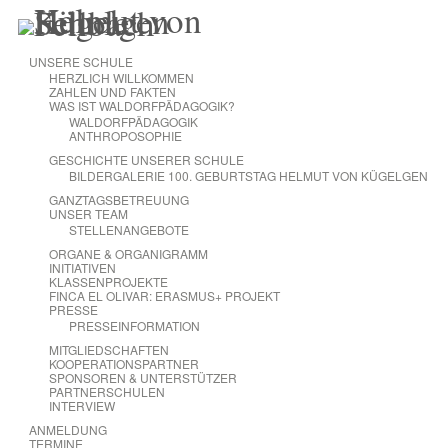
UNSERE SCHULE
HERZLICH WILLKOMMEN
ZAHLEN UND FAKTEN
WAS IST WALDORFPÄDAGOGIK?
WALDORFPÄDAGOGIK
Allgemein
ANTHROPOSOPHIE
GESCHICHTE UNSERER SCHULE
Herbstmarkt am 8./9. November 2014 in der Helmut von
BILDERGALERIE 100. GEBURTSTAG HELMUT VON KÜGELGEN
Kügelgen-Schule
GANZTAGSBETREUUNG
UNSER TEAM
Posted by
Katharina Wyss
onNov. 4, 2014
STELLENANGEBOTE
ORGANE & ORGANIGRAMM
INITIATIVEN
KLASSENPROJEKTE
FINCA EL OLIVAR: ERASMUS+ PROJEKT
PRESSE
Es ist inzwischen zur Tradition geworden, dass die Helmut von
PRESSEINFORMATION
Kügelgen-Schule zu ihrem Herbstmarkt einlädt. Dieser findet
MITGLIEDSCHAFTEN
am 8. und 9. November auf dem Schulgelände in der Thomas-
KOOPERATIONSPARTNER
Mann-Str. 44 statt. Es sind die Eltern und Schüler, die das
SPONSOREN & UNTERSTÜTZER
PARTNERSCHULEN
vielfältige Angebot organisieren. Der Erlös kommt der Schule
INTERVIEW
zugute.
ANMELDUNG
TERMINE