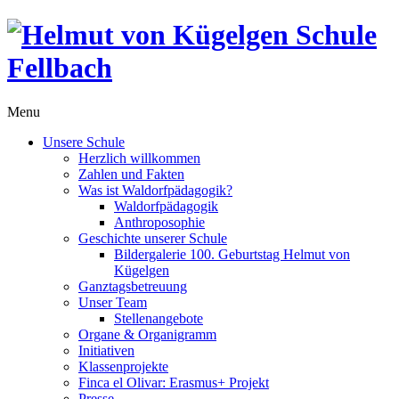
Menu
Unsere Schule
Herzlich willkommen
Zahlen und Fakten
Was ist Waldorfpädagogik?
Waldorfpädagogik
Anthroposophie
Geschichte unserer Schule
Bildergalerie 100. Geburtstag Helmut von
Kügelgen
Ganztagsbetreuung
Unser Team
Stellenangebote
Organe & Organigramm
Initiativen
Klassenprojekte
Finca el Olivar: Erasmus+ Projekt
Presse