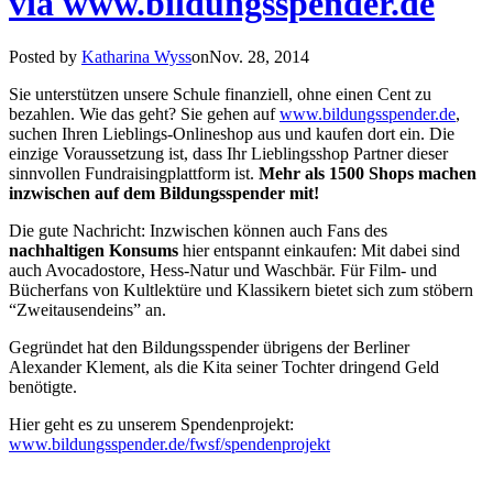
via www.bildungsspender.de
Posted by
Katharina Wyss
onNov. 28, 2014
Sie unterstützen unsere Schule finanziell, ohne einen Cent zu
bezahlen. Wie das geht? Sie gehen auf
www.bildungsspender.de
,
suchen Ihren Lieblings-Onlineshop aus und kaufen dort ein. Die
einzige Voraussetzung ist, dass Ihr Lieblingsshop Partner dieser
sinnvollen Fundraisingplattform ist.
Mehr als 1500 Shops machen
inzwischen auf dem Bildungsspender mit!
Die gute Nachricht: Inzwischen können auch Fans des
nachhaltigen Konsums
hier entspannt einkaufen: Mit dabei sind
auch Avocadostore, Hess-Natur und Waschbär. Für Film- und
Bücherfans von Kultlektüre und Klassikern bietet sich zum stöbern
“Zweitausendeins” an.
Gegründet hat den Bildungsspender übrigens der Berliner
Alexander Klement, als die Kita seiner Tochter dringend Geld
benötigte.
Hier geht es zu unserem Spendenprojekt:
www.bildungsspender.de/fwsf/spendenprojekt