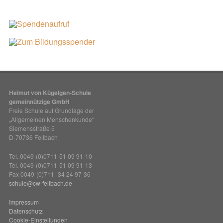
Helmut von Kügelgen-Schule
gemeinnützige GmbH
Freie Schule auf Grundlage der
„Allgemeinen Menschenkunde“
Siemensstraße 5
D-70736 Fellbach
Tel. 0049-(0)0711-51 09 91-10
Tel. 0049-(0)0711-51 09 91-13
Fax 0049-(0)711- 34 24 97-36
schule@cw-fellbach.de
Impressum
Datenschutz
Cookie-Einstellungen