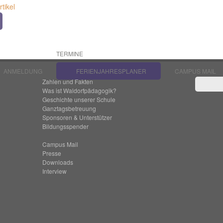
TERMINE
ANMELDUNG
FERIENJAHRESPLANER
CAMPUS MAIL
Zahlen und Fakten
Was ist Waldorfpädagogik?
Geschichte unserer Schule
Ganztagsbetreuung
Sponsoren & Unterstützer
Bildungsspender
Campus Mail
Presse
Downloads
Interview