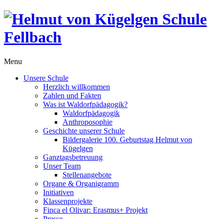
Menu
Unsere Schule
Herzlich willkommen
Zahlen und Fakten
Was ist Waldorfpädagogik?
Waldorfpädagogik
Anthroposophie
Geschichte unserer Schule
Bildergalerie 100. Geburtstag Helmut von
Kügelgen
Ganztagsbetreuung
Unser Team
Stellenangebote
Organe & Organigramm
Initiativen
Klassenprojekte
Finca el Olivar: Erasmus+ Projekt
Presse