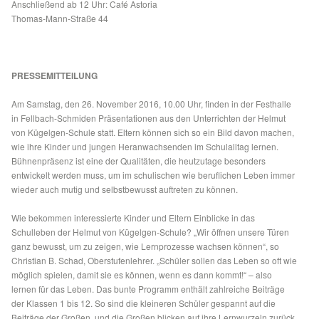
Anschließend ab 12 Uhr: Café Astoria
Thomas-Mann-Straße 44
PRESSEMITTEILUNG
Am Samstag, den 26. November 2016, 10.00 Uhr, finden in der Festhalle
in Fellbach-Schmiden Präsentationen aus den Unterrichten der Helmut
von Kügelgen-Schule statt. Eltern können sich so ein Bild davon machen,
wie ihre Kinder und jungen Heranwachsenden im Schulalltag lernen.
Bühnenpräsenz ist eine der Qualitäten, die heutzutage besonders
entwickelt werden muss, um im schulischen wie beruflichen Leben immer
wieder auch mutig und selbstbewusst auftreten zu können.
Wie bekommen interessierte Kinder und Eltern Einblicke in das
Schulleben der Helmut von Kügelgen-Schule? „Wir öffnen unsere Türen
ganz bewusst, um zu zeigen, wie Lernprozesse wachsen können“, so
Christian B. Schad, Oberstufenlehrer. „Schüler sollen das Leben so oft wie
möglich spielen, damit sie es können, wenn es dann kommt!“ – also
lernen für das Leben. Das bunte Programm enthält zahlreiche Beiträge
der Klassen 1 bis 12. So sind die kleineren Schüler gespannt auf die
Beiträge der Großen, und die Großen blicken auf ihre Lernwurzeln zurück.