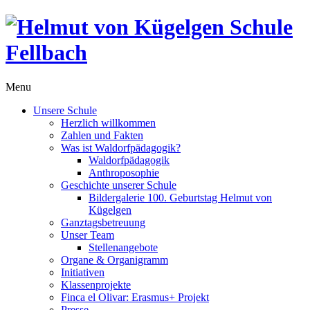
Menu
Unsere Schule
Herzlich willkommen
Zahlen und Fakten
Was ist Waldorfpädagogik?
Waldorfpädagogik
Anthroposophie
Geschichte unserer Schule
Bildergalerie 100. Geburtstag Helmut von
Kügelgen
Ganztagsbetreuung
Unser Team
Stellenangebote
Organe & Organigramm
Initiativen
Klassenprojekte
Finca el Olivar: Erasmus+ Projekt
Presse