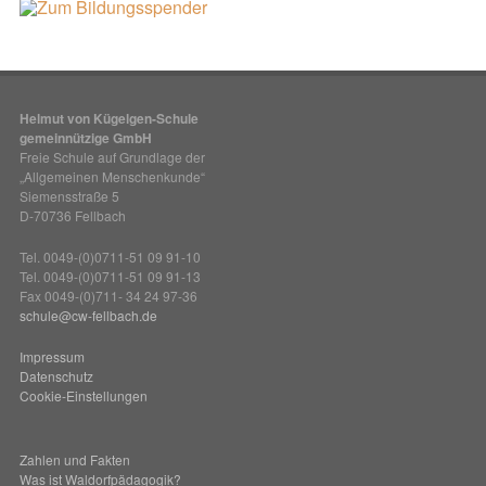
Helmut von Kügelgen-Schule
gemeinnützige GmbH
Freie Schule auf Grundlage der
„Allgemeinen Menschenkunde“
Siemensstraße 5
D-70736 Fellbach
Tel. 0049-(0)0711-51 09 91-10
Tel. 0049-(0)0711-51 09 91-13
Fax 0049-(0)711- 34 24 97-36
schule@cw-fellbach.de
Impressum
Datenschutz
Cookie-Einstellungen
Zahlen und Fakten
Was ist Waldorfpädagogik?