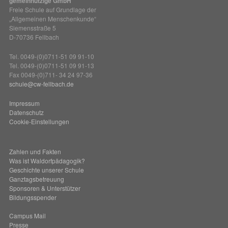
gemeinnützige GmbH
Freie Schule auf Grundlage der
„Allgemeinen Menschenkunde“
Siemensstraße 5
D-70736 Fellbach
Tel. 0049-(0)0711-51 09 91-10
Tel. 0049-(0)0711-51 09 91-13
Fax 0049-(0)711- 34 24 97-36
schule@cw-fellbach.de
Impressum
Datenschutz
Cookie-Einstellungen
Zahlen und Fakten
Was ist Waldorfpädagogik?
Geschichte unserer Schule
Ganztagsbetreuung
Sponsoren & Unterstützer
Bildungsspender
Campus Mail
Presse