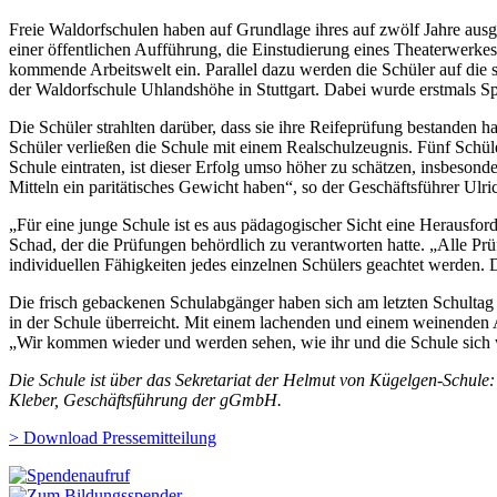
Freie Waldorfschulen haben auf Grundlage ihres auf zwölf Jahre ausg
einer öffentlichen Aufführung, die Einstudierung eines Theaterwerkes 
kommende Arbeitswelt ein. Parallel dazu werden die Schüler auf die 
der Waldorfschule Uhlandshöhe in Stuttgart. Dabei wurde erstmals Sp
Die Schüler strahlten darüber, dass sie ihre Reifeprüfung bestanden 
Schüler verließen die Schule mit einem Realschulzeugnis. Fünf Schüle
Schule eintraten, ist dieser Erfolg umso höher zu schätzen, insbeson
Mitteln ein paritätisches Gewicht haben“, so der Geschäftsführer Ulr
„Für eine junge Schule ist es aus pädagogischer Sicht eine Herausfor
Schad, der die Prüfungen behördlich zu verantworten hatte. „Alle Prü
individuellen Fähigkeiten jedes einzelnen Schülers geachtet werden. 
Die frisch gebackenen Schulabgänger haben sich am letzten Schultag 
in der Schule überreicht. Mit einem lachenden und einem weinenden A
„Wir kommen wieder und werden sehen, wie ihr und die Schule sich w
Die Schule ist über das Sekretariat der Helmut von Kügelgen-Schul
Kleber, Geschäftsführung der gGmbH.
> Download Pressemitteilung