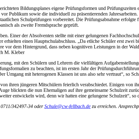
erichteten Bildungsplanes eigene Prüfungsformen und Prüfungszeiten e
vor Publikum sowie die individuell zu präsentierenden Jahresarbeiten. 
staatlichen Schulprüfungen vorbereitet. Die Prüfungsabnahme erfolgte 
anisch als zweite Fremdsprache geprüft.
haben. Einer der Absolventen stellte mit einer gelungenen Fachhochschu
r erhielten einen Hauptschulabschluss. „Da etliche Schüler erst zwei b
dere vor dem Hintergrund, dass neben kognitiven Leistungen in der Wal
ich M. Kleber
derung, mit den Schülern und Lehrern die vielfältigen Aufgabenstellung
fungsformalien zu beachten, ist im ersten Jahr der Prüfungsdurchführu
Der Umgang mit heterogenen Klassen ist uns also sehr vertraut“, so Sch
von ihren jüngeren Mitschülern feierlich verabschiedet. Einigen von 
uge blickten die nun Ehemaligen auf ihre gemeinsame Schulzeit zurück
eiter entwickeln wird, denn wir hatten eine gelungene Schulzeit“, so 
e: 0711/342497-34 oder
Schule@cw-fellbach.de
zu erreichen. Ansprechp