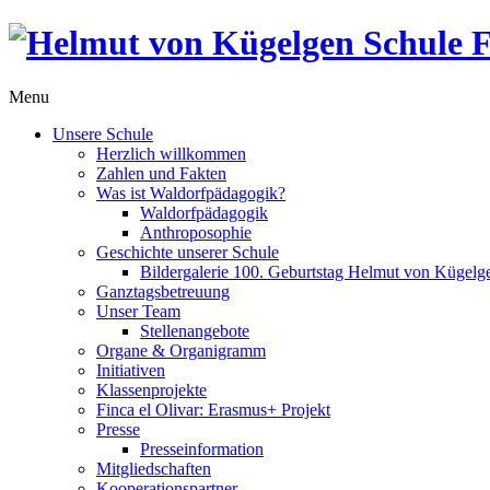
Menu
Unsere Schule
Herzlich willkommen
Zahlen und Fakten
Was ist Waldorfpädagogik?
Waldorfpädagogik
Anthroposophie
Geschichte unserer Schule
Bildergalerie 100. Geburtstag Helmut von Kügelg
Ganztagsbetreuung
Unser Team
Stellenangebote
Organe & Organigramm
Initiativen
Klassenprojekte
Finca el Olivar: Erasmus+ Projekt
Presse
Presseinformation
Mitgliedschaften
Kooperationspartner