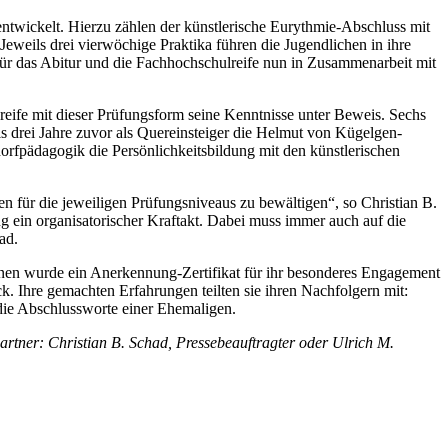
ntwickelt. Hierzu zählen der künstlerische Eurythmie-Abschluss mit
Jeweils drei vierwöchige Praktika führen die Jugendlichen in ihre
für das Abitur und die Fachhochschulreife nun in Zusammenarbeit mit
lreife mit dieser Prüfungsform seine Kenntnisse unter Beweis. Sechs
is drei Jahre zuvor als Quereinsteiger die Helmut von Kügelgen-
dorfpädagogik die Persönlichkeitsbildung mit den künstlerischen
en für die jeweiligen Prüfungsniveaus zu bewältigen“, so Christian B.
ng ein organisatorischer Kraftakt. Dabei muss immer auch auf die
ad.
ihnen wurde ein Anerkennung-Zertifikat für ihr besonderes Engagement
. Ihre gemachten Erfahrungen teilten sie ihren Nachfolgern mit:
die Abschlussworte einer Ehemaligen.
artner: Christian B. Schad, Pressebeauftragter oder Ulrich M.