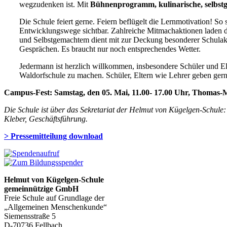
wegzudenken ist. Mit
Bühnenprogramm, kulinarische, selbstg
Die Schule feiert gerne. Feiern beflügelt die Lernmotivation! So
Entwicklungswege sichtbar. Zahlreiche Mitmachaktionen laden di
und Selbstgemachtem dient mit zur Deckung besonderer Schulaktiv
Gesprächen. Es braucht nur noch entsprechendes Wetter.
Jedermann ist herzlich willkommen, insbesondere Schüler und Elt
Waldorfschule zu machen. Schüler, Eltern wie Lehrer geben gern
Campus-Fest: Samstag, den 05. Mai, 11.00- 17.00 Uhr, Thomas-
Die Schule ist über
das Sekretariat der Helmut von Kügelgen-Schule:
Kleber, Geschäftsführung.
> Pressemitteilung download
Helmut von Kügelgen-Schule
gemeinnützige GmbH
Freie Schule auf Grundlage der
„Allgemeinen Menschenkunde“
Siemensstraße 5
D-70736 Fellbach