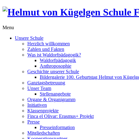
Menu
Unsere Schule
Herzlich willkommen
Zahlen und Fakten
Was ist Waldorfpädagogik?
Waldorfpädagogik
Anthroposophie
Geschichte unserer Schule
Bildergalerie 100. Geburtstag Helmut von Kügelg
Ganztagsbetreuung
Unser Team
Stellenangebote
Organe & Organigramm
Initiativen
Klassenprojekte
Finca el Olivar: Erasmus+ Projekt
Presse
Presseinformation
Mitgliedschaften
Kooperationspartner