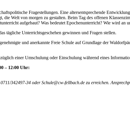
schaftspolitische Fragestellungen. Eine altersentsprechende Entwicklun
higt, die Welt von morgen zu gestalten. Beim Tag des offenen Klassenzi
uptunterricht aufgebaut? Was bedeutet Epochenunterricht? Wie wird an u
das tägliche Unterrichtsgeschehen gewinnen und Fragen stellen.
enehmigte und anerkannte Freie Schule auf Grundlage der Waldorfpäd
ezüglich einer Umschulung oder Einschulung während eines Information
00 – 12:00 Uhr:
: 0711/342497-34 oder Schule@cw-fellbach.de zu erreichen. Ansprechpa