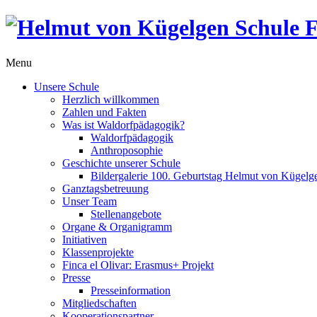
Menu
Unsere Schule
Herzlich willkommen
Zahlen und Fakten
Was ist Waldorfpädagogik?
Waldorfpädagogik
Anthroposophie
Geschichte unserer Schule
Bildergalerie 100. Geburtstag Helmut von Kügelg
Ganztagsbetreuung
Unser Team
Stellenangebote
Organe & Organigramm
Initiativen
Klassenprojekte
Finca el Olivar: Erasmus+ Projekt
Presse
Presseinformation
Mitgliedschaften
Kooperationspartner