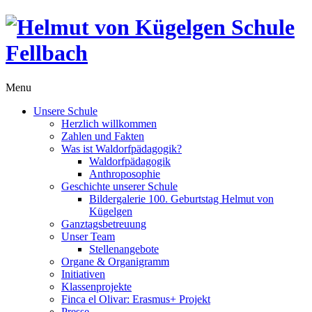
Menu
Unsere Schule
Herzlich willkommen
Zahlen und Fakten
Was ist Waldorfpädagogik?
Waldorfpädagogik
Anthroposophie
Geschichte unserer Schule
Bildergalerie 100. Geburtstag Helmut von
Kügelgen
Ganztagsbetreuung
Unser Team
Stellenangebote
Organe & Organigramm
Initiativen
Klassenprojekte
Finca el Olivar: Erasmus+ Projekt
Presse