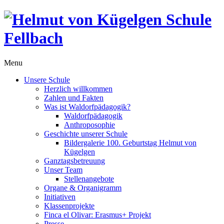
Menu
Unsere Schule
Herzlich willkommen
Zahlen und Fakten
Was ist Waldorfpädagogik?
Waldorfpädagogik
Anthroposophie
Geschichte unserer Schule
Bildergalerie 100. Geburtstag Helmut von
Kügelgen
Ganztagsbetreuung
Unser Team
Stellenangebote
Organe & Organigramm
Initiativen
Klassenprojekte
Finca el Olivar: Erasmus+ Projekt
Presse