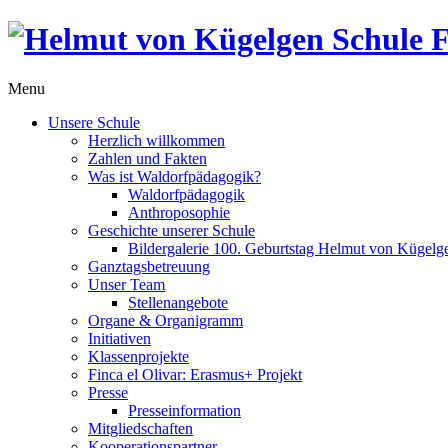
Menu
Unsere Schule
Herzlich willkommen
Zahlen und Fakten
Was ist Waldorfpädagogik?
Waldorfpädagogik
Anthroposophie
Geschichte unserer Schule
Bildergalerie 100. Geburtstag Helmut von Kügelg
Ganztagsbetreuung
Unser Team
Stellenangebote
Organe & Organigramm
Initiativen
Klassenprojekte
Finca el Olivar: Erasmus+ Projekt
Presse
Presseinformation
Mitgliedschaften
Kooperationspartner