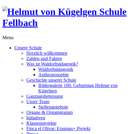
Menu
Unsere Schule
Herzlich willkommen
Zahlen und Fakten
Was ist Waldorfpädagogik?
Waldorfpädagogik
Anthroposophie
Geschichte unserer Schule
Bildergalerie 100. Geburtstag Helmut von
Kügelgen
Ganztagsbetreuung
Unser Team
Stellenangebote
Organe & Organigramm
Initiativen
Klassenprojekte
Finca el Olivar: Erasmus+ Projekt
Presse