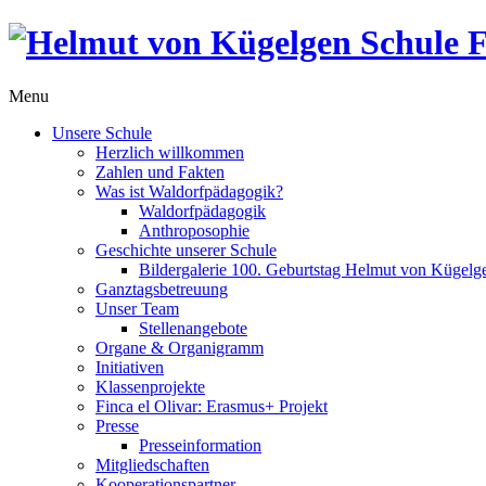
Menu
Unsere Schule
Herzlich willkommen
Zahlen und Fakten
Was ist Waldorfpädagogik?
Waldorfpädagogik
Anthroposophie
Geschichte unserer Schule
Bildergalerie 100. Geburtstag Helmut von Kügelg
Ganztagsbetreuung
Unser Team
Stellenangebote
Organe & Organigramm
Initiativen
Klassenprojekte
Finca el Olivar: Erasmus+ Projekt
Presse
Presseinformation
Mitgliedschaften
Kooperationspartner