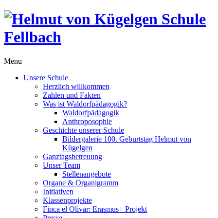
Menu
Unsere Schule
Herzlich willkommen
Zahlen und Fakten
Was ist Waldorfpädagogik?
Waldorfpädagogik
Anthroposophie
Geschichte unserer Schule
Bildergalerie 100. Geburtstag Helmut von
Kügelgen
Ganztagsbetreuung
Unser Team
Stellenangebote
Organe & Organigramm
Initiativen
Klassenprojekte
Finca el Olivar: Erasmus+ Projekt
Presse