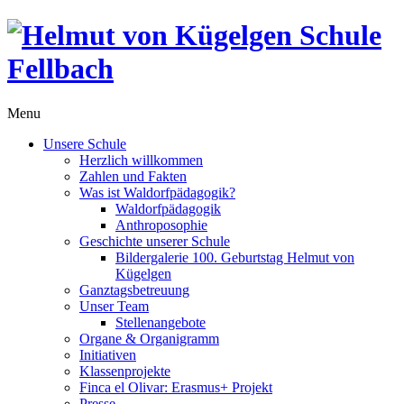
Menu
Unsere Schule
Herzlich willkommen
Zahlen und Fakten
Was ist Waldorfpädagogik?
Waldorfpädagogik
Anthroposophie
Geschichte unserer Schule
Bildergalerie 100. Geburtstag Helmut von
Kügelgen
Ganztagsbetreuung
Unser Team
Stellenangebote
Organe & Organigramm
Initiativen
Klassenprojekte
Finca el Olivar: Erasmus+ Projekt
Presse