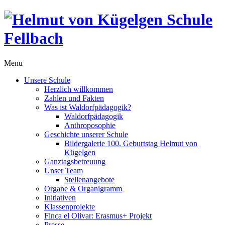
Menu
Unsere Schule
Herzlich willkommen
Zahlen und Fakten
Was ist Waldorfpädagogik?
Waldorfpädagogik
Anthroposophie
Geschichte unserer Schule
Bildergalerie 100. Geburtstag Helmut von
Kügelgen
Ganztagsbetreuung
Unser Team
Stellenangebote
Organe & Organigramm
Initiativen
Klassenprojekte
Finca el Olivar: Erasmus+ Projekt
Presse