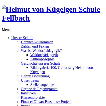
Menu
Unsere Schule
Herzlich willkommen
Zahlen und Fakten
Was ist Waldorfpädagogik?
Waldorfpädagogik
Anthroposophie
Geschichte unserer Schule
Bildergalerie 100. Geburtstag Helmut von
Kügelgen
Ganztagsbetreuung
Unser Team
Stellenangebote
Organe & Organigramm
Initiativen
Klassenprojekte
Finca el Olivar: Erasmus+ Projekt
Presse