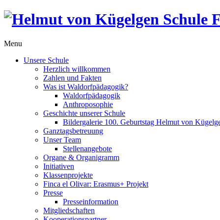
Menu
Unsere Schule
Herzlich willkommen
Zahlen und Fakten
Was ist Waldorfpädagogik?
Waldorfpädagogik
Anthroposophie
Geschichte unserer Schule
Bildergalerie 100. Geburtstag Helmut von Kügelg
Ganztagsbetreuung
Unser Team
Stellenangebote
Organe & Organigramm
Initiativen
Klassenprojekte
Finca el Olivar: Erasmus+ Projekt
Presse
Presseinformation
Mitgliedschaften
Kooperationspartner