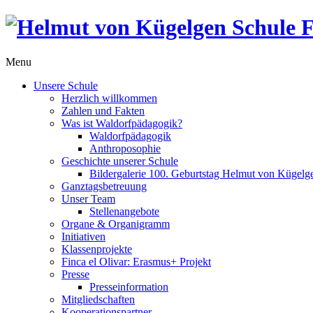
Menu
Unsere Schule
Herzlich willkommen
Zahlen und Fakten
Was ist Waldorfpädagogik?
Waldorfpädagogik
Anthroposophie
Geschichte unserer Schule
Bildergalerie 100. Geburtstag Helmut von Kügelg
Ganztagsbetreuung
Unser Team
Stellenangebote
Organe & Organigramm
Initiativen
Klassenprojekte
Finca el Olivar: Erasmus+ Projekt
Presse
Presseinformation
Mitgliedschaften
Kooperationspartner