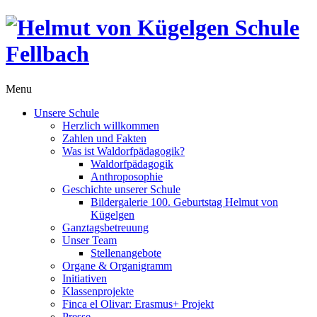
Menu
Unsere Schule
Herzlich willkommen
Zahlen und Fakten
Was ist Waldorfpädagogik?
Waldorfpädagogik
Anthroposophie
Geschichte unserer Schule
Bildergalerie 100. Geburtstag Helmut von
Kügelgen
Ganztagsbetreuung
Unser Team
Stellenangebote
Organe & Organigramm
Initiativen
Klassenprojekte
Finca el Olivar: Erasmus+ Projekt
Presse