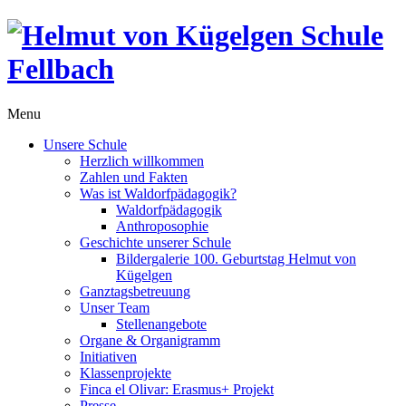
Menu
Unsere Schule
Herzlich willkommen
Zahlen und Fakten
Was ist Waldorfpädagogik?
Waldorfpädagogik
Anthroposophie
Geschichte unserer Schule
Bildergalerie 100. Geburtstag Helmut von
Kügelgen
Ganztagsbetreuung
Unser Team
Stellenangebote
Organe & Organigramm
Initiativen
Klassenprojekte
Finca el Olivar: Erasmus+ Projekt
Presse