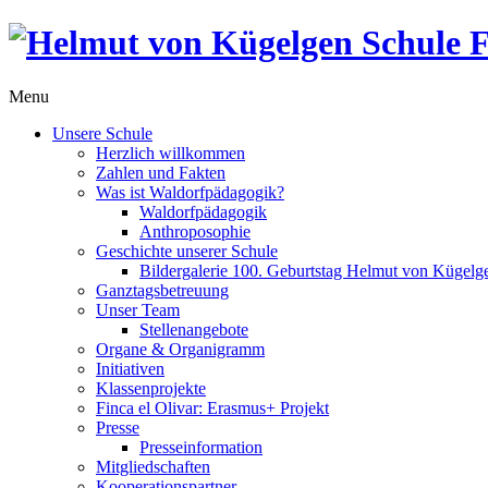
Menu
Unsere Schule
Herzlich willkommen
Zahlen und Fakten
Was ist Waldorfpädagogik?
Waldorfpädagogik
Anthroposophie
Geschichte unserer Schule
Bildergalerie 100. Geburtstag Helmut von Kügelg
Ganztagsbetreuung
Unser Team
Stellenangebote
Organe & Organigramm
Initiativen
Klassenprojekte
Finca el Olivar: Erasmus+ Projekt
Presse
Presseinformation
Mitgliedschaften
Kooperationspartner