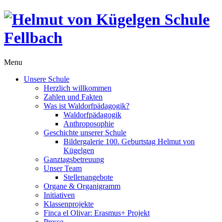
Menu
Unsere Schule
Herzlich willkommen
Zahlen und Fakten
Was ist Waldorfpädagogik?
Waldorfpädagogik
Anthroposophie
Geschichte unserer Schule
Bildergalerie 100. Geburtstag Helmut von
Kügelgen
Ganztagsbetreuung
Unser Team
Stellenangebote
Organe & Organigramm
Initiativen
Klassenprojekte
Finca el Olivar: Erasmus+ Projekt
Presse