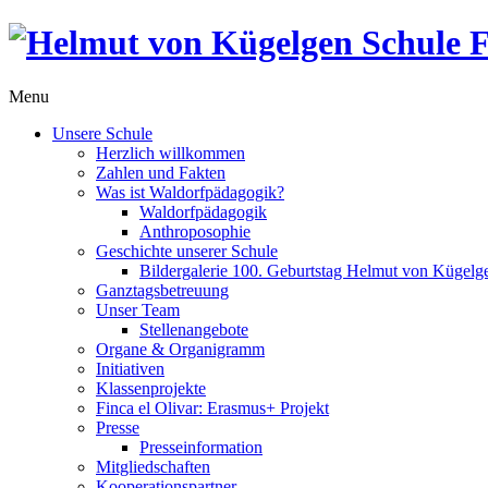
Menu
Unsere Schule
Herzlich willkommen
Zahlen und Fakten
Was ist Waldorfpädagogik?
Waldorfpädagogik
Anthroposophie
Geschichte unserer Schule
Bildergalerie 100. Geburtstag Helmut von Kügelg
Ganztagsbetreuung
Unser Team
Stellenangebote
Organe & Organigramm
Initiativen
Klassenprojekte
Finca el Olivar: Erasmus+ Projekt
Presse
Presseinformation
Mitgliedschaften
Kooperationspartner