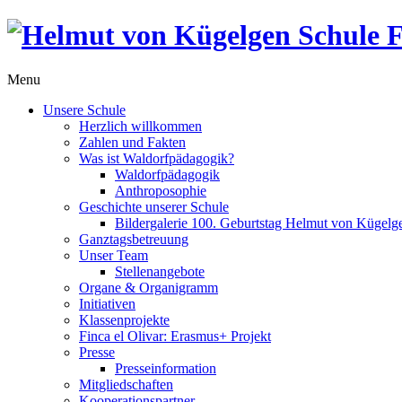
Menu
Unsere Schule
Herzlich willkommen
Zahlen und Fakten
Was ist Waldorfpädagogik?
Waldorfpädagogik
Anthroposophie
Geschichte unserer Schule
Bildergalerie 100. Geburtstag Helmut von Kügelg
Ganztagsbetreuung
Unser Team
Stellenangebote
Organe & Organigramm
Initiativen
Klassenprojekte
Finca el Olivar: Erasmus+ Projekt
Presse
Presseinformation
Mitgliedschaften
Kooperationspartner