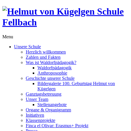
Menu
Unsere Schule
Herzlich willkommen
Zahlen und Fakten
Was ist Waldorfpädagogik?
Waldorfpädagogik
Anthroposophie
Geschichte unserer Schule
Bildergalerie 100. Geburtstag Helmut von
Kügelgen
Ganztagsbetreuung
Unser Team
Stellenangebote
Organe & Organigramm
Initiativen
Klassenprojekte
Finca el Olivar: Erasmus+ Projekt
Presse