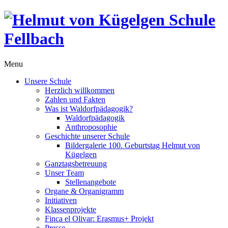
Menu
Unsere Schule
Herzlich willkommen
Zahlen und Fakten
Was ist Waldorfpädagogik?
Waldorfpädagogik
Anthroposophie
Geschichte unserer Schule
Bildergalerie 100. Geburtstag Helmut von
Kügelgen
Ganztagsbetreuung
Unser Team
Stellenangebote
Organe & Organigramm
Initiativen
Klassenprojekte
Finca el Olivar: Erasmus+ Projekt
Presse