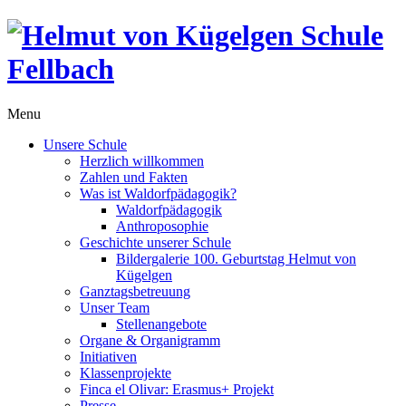
Menu
Unsere Schule
Herzlich willkommen
Zahlen und Fakten
Was ist Waldorfpädagogik?
Waldorfpädagogik
Anthroposophie
Geschichte unserer Schule
Bildergalerie 100. Geburtstag Helmut von
Kügelgen
Ganztagsbetreuung
Unser Team
Stellenangebote
Organe & Organigramm
Initiativen
Klassenprojekte
Finca el Olivar: Erasmus+ Projekt
Presse