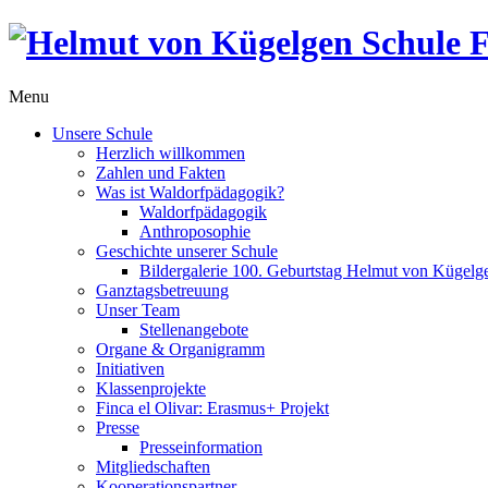
Menu
Unsere Schule
Herzlich willkommen
Zahlen und Fakten
Was ist Waldorfpädagogik?
Waldorfpädagogik
Anthroposophie
Geschichte unserer Schule
Bildergalerie 100. Geburtstag Helmut von Kügelg
Ganztagsbetreuung
Unser Team
Stellenangebote
Organe & Organigramm
Initiativen
Klassenprojekte
Finca el Olivar: Erasmus+ Projekt
Presse
Presseinformation
Mitgliedschaften
Kooperationspartner