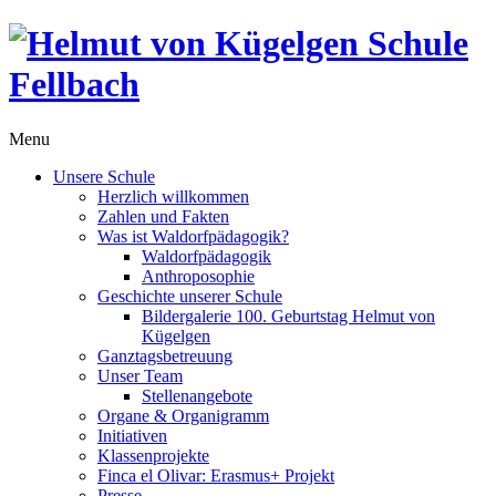
Menu
Unsere Schule
Herzlich willkommen
Zahlen und Fakten
Was ist Waldorfpädagogik?
Waldorfpädagogik
Anthroposophie
Geschichte unserer Schule
Bildergalerie 100. Geburtstag Helmut von
Kügelgen
Ganztagsbetreuung
Unser Team
Stellenangebote
Organe & Organigramm
Initiativen
Klassenprojekte
Finca el Olivar: Erasmus+ Projekt
Presse