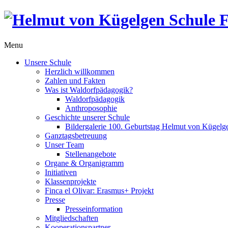
Menu
Unsere Schule
Herzlich willkommen
Zahlen und Fakten
Was ist Waldorfpädagogik?
Waldorfpädagogik
Anthroposophie
Geschichte unserer Schule
Bildergalerie 100. Geburtstag Helmut von Kügelg
Ganztagsbetreuung
Unser Team
Stellenangebote
Organe & Organigramm
Initiativen
Klassenprojekte
Finca el Olivar: Erasmus+ Projekt
Presse
Presseinformation
Mitgliedschaften
Kooperationspartner