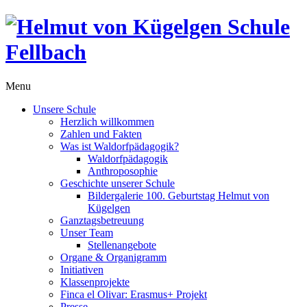
Menu
Unsere Schule
Herzlich willkommen
Zahlen und Fakten
Was ist Waldorfpädagogik?
Waldorfpädagogik
Anthroposophie
Geschichte unserer Schule
Bildergalerie 100. Geburtstag Helmut von
Kügelgen
Ganztagsbetreuung
Unser Team
Stellenangebote
Organe & Organigramm
Initiativen
Klassenprojekte
Finca el Olivar: Erasmus+ Projekt
Presse