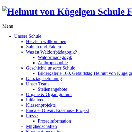
Menu
Unsere Schule
Herzlich willkommen
Zahlen und Fakten
Was ist Waldorfpädagogik?
Waldorfpädagogik
Anthroposophie
Geschichte unserer Schule
Bildergalerie 100. Geburtstag Helmut von Kügelg
Ganztagsbetreuung
Unser Team
Stellenangebote
Organe & Organigramm
Initiativen
Klassenprojekte
Finca el Olivar: Erasmus+ Projekt
Presse
Presseinformation
Mitgliedschaften
Kooperationspartner