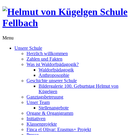
Menu
Unsere Schule
Herzlich willkommen
Zahlen und Fakten
Was ist Waldorfpädagogik?
Waldorfpädagogik
Anthroposophie
Geschichte unserer Schule
Bildergalerie 100. Geburtstag Helmut von
Kügelgen
Ganztagsbetreuung
Unser Team
Stellenangebote
Organe & Organigramm
Initiativen
Klassenprojekte
Finca el Olivar: Erasmus+ Projekt
Presse