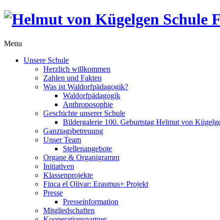
Menu
Unsere Schule
Herzlich willkommen
Zahlen und Fakten
Was ist Waldorfpädagogik?
Waldorfpädagogik
Anthroposophie
Geschichte unserer Schule
Bildergalerie 100. Geburtstag Helmut von Kügelg
Ganztagsbetreuung
Unser Team
Stellenangebote
Organe & Organigramm
Initiativen
Klassenprojekte
Finca el Olivar: Erasmus+ Projekt
Presse
Presseinformation
Mitgliedschaften
Kooperationspartner