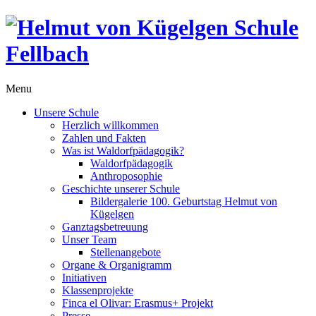
Menu
Unsere Schule
Herzlich willkommen
Zahlen und Fakten
Was ist Waldorfpädagogik?
Waldorfpädagogik
Anthroposophie
Geschichte unserer Schule
Bildergalerie 100. Geburtstag Helmut von
Kügelgen
Ganztagsbetreuung
Unser Team
Stellenangebote
Organe & Organigramm
Initiativen
Klassenprojekte
Finca el Olivar: Erasmus+ Projekt
Presse