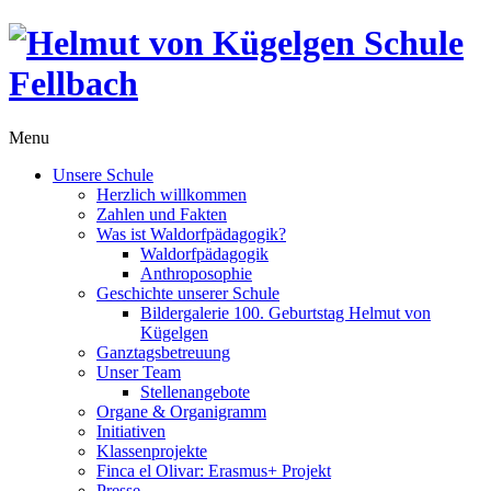
Menu
Unsere Schule
Herzlich willkommen
Zahlen und Fakten
Was ist Waldorfpädagogik?
Waldorfpädagogik
Anthroposophie
Geschichte unserer Schule
Bildergalerie 100. Geburtstag Helmut von
Kügelgen
Ganztagsbetreuung
Unser Team
Stellenangebote
Organe & Organigramm
Initiativen
Klassenprojekte
Finca el Olivar: Erasmus+ Projekt
Presse