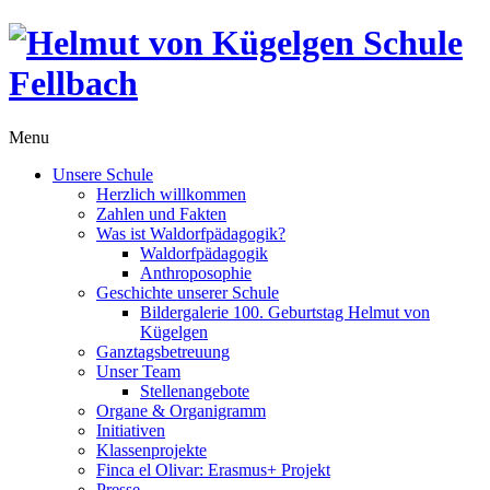
Menu
Unsere Schule
Herzlich willkommen
Zahlen und Fakten
Was ist Waldorfpädagogik?
Waldorfpädagogik
Anthroposophie
Geschichte unserer Schule
Bildergalerie 100. Geburtstag Helmut von
Kügelgen
Ganztagsbetreuung
Unser Team
Stellenangebote
Organe & Organigramm
Initiativen
Klassenprojekte
Finca el Olivar: Erasmus+ Projekt
Presse