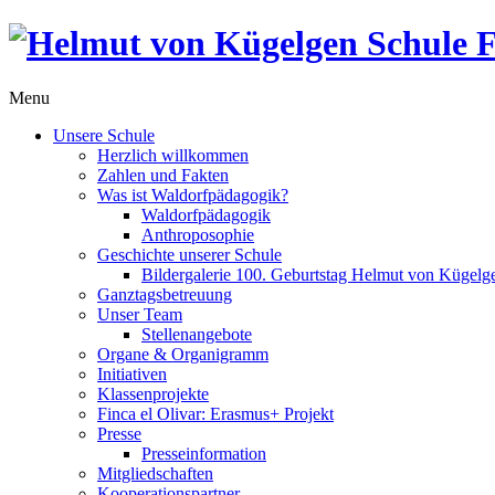
Menu
Unsere Schule
Herzlich willkommen
Zahlen und Fakten
Was ist Waldorfpädagogik?
Waldorfpädagogik
Anthroposophie
Geschichte unserer Schule
Bildergalerie 100. Geburtstag Helmut von Kügelg
Ganztagsbetreuung
Unser Team
Stellenangebote
Organe & Organigramm
Initiativen
Klassenprojekte
Finca el Olivar: Erasmus+ Projekt
Presse
Presseinformation
Mitgliedschaften
Kooperationspartner