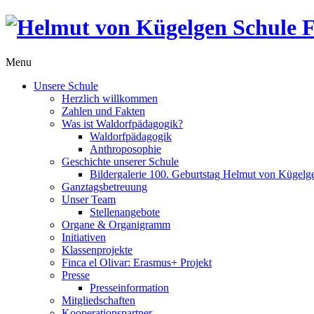
Menu
Unsere Schule
Herzlich willkommen
Zahlen und Fakten
Was ist Waldorfpädagogik?
Waldorfpädagogik
Anthroposophie
Geschichte unserer Schule
Bildergalerie 100. Geburtstag Helmut von Kügelg
Ganztagsbetreuung
Unser Team
Stellenangebote
Organe & Organigramm
Initiativen
Klassenprojekte
Finca el Olivar: Erasmus+ Projekt
Presse
Presseinformation
Mitgliedschaften
Kooperationspartner