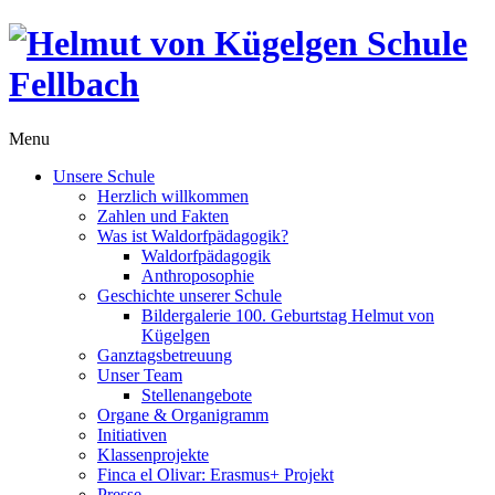
Menu
Unsere Schule
Herzlich willkommen
Zahlen und Fakten
Was ist Waldorfpädagogik?
Waldorfpädagogik
Anthroposophie
Geschichte unserer Schule
Bildergalerie 100. Geburtstag Helmut von
Kügelgen
Ganztagsbetreuung
Unser Team
Stellenangebote
Organe & Organigramm
Initiativen
Klassenprojekte
Finca el Olivar: Erasmus+ Projekt
Presse