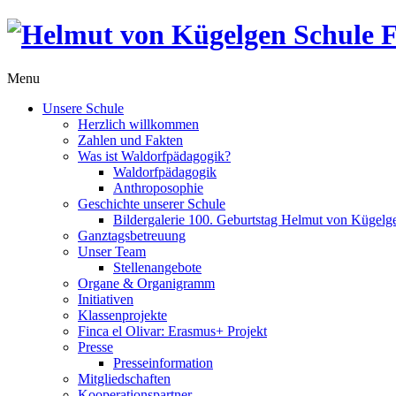
Menu
Unsere Schule
Herzlich willkommen
Zahlen und Fakten
Was ist Waldorfpädagogik?
Waldorfpädagogik
Anthroposophie
Geschichte unserer Schule
Bildergalerie 100. Geburtstag Helmut von Kügelg
Ganztagsbetreuung
Unser Team
Stellenangebote
Organe & Organigramm
Initiativen
Klassenprojekte
Finca el Olivar: Erasmus+ Projekt
Presse
Presseinformation
Mitgliedschaften
Kooperationspartner