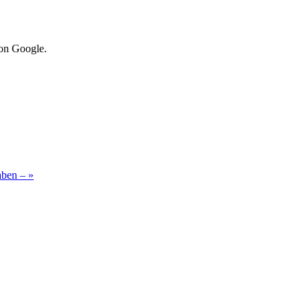
von Google.
gaben –
»